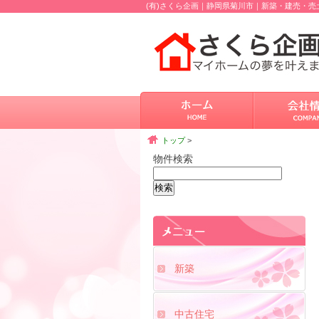
(有)さくら企画｜静岡県菊川市｜新築・建売・
トップ
>
物件検索
新築
中古住宅