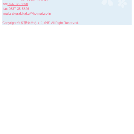
tel.
0537-35-5558
fax.0537-35-5826
mail.
sakurakikaku@hotmail.co.jp
Copyright © 有限会社さくら企画 All Right Reserved.