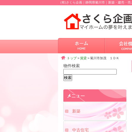
(有)さくら企画｜静岡県菊川市｜新築・建売・
トップ
>
賃貸
> 菊川市加茂 １ＤＫ
物件検索
新築
中古住宅