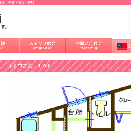
売土地・中古・賃貸・買取
菊川市加茂 １ＤＫ