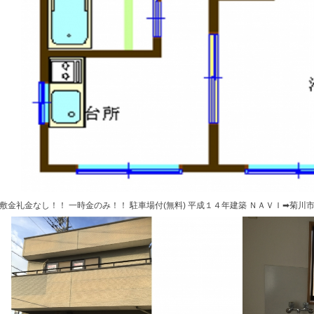
敷金礼金なし！！ 一時金のみ！！ 駐車場付(無料) 平成１４年建築 ＮＡＶＩ➡菊川