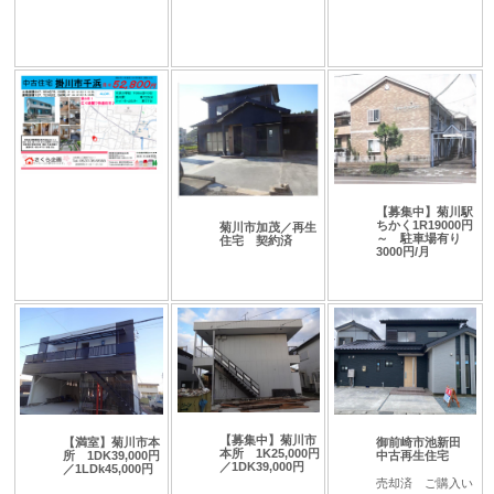
【募集中】菊川駅
ちかく1R19000円
菊川市加茂／再生
～ 駐車場有り
住宅 契約済
3000円/月
【募集中】菊川市
【満室】菊川市本
御前崎市池新田
本所 1K25,000円
所 1DK39,000円
中古再生住宅
／1DK39,000円
／1LDk45,000円
売却済 ご購入い