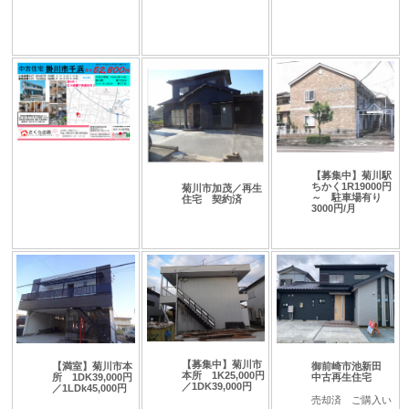
【募集中】菊川駅
ちかく1R19000円
菊川市加茂／再生
～ 駐車場有り
住宅 契約済
3000円/月
【募集中】菊川市
【満室】菊川市本
御前崎市池新田
本所 1K25,000円
所 1DK39,000円
中古再生住宅
／1DK39,000円
／1LDk45,000円
売却済 ご購入い